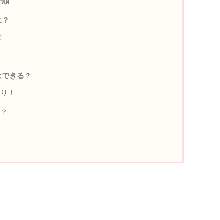
手順
は？
！
はできる？
あり！
る？