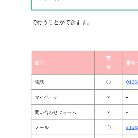
で行うことができます。
可
窓口
番号・
否
電話
◯
0120
マイページ
×
–
問い合わせフォーム
×
–
メール
〇
info