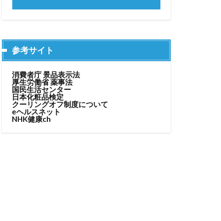
参考サイト
消費者庁 景品表示法
厚生労働省 薬事法
国民生活センター
日本化粧品検定
クーリングオフ制度について
eヘルスネット
NHK健康ch