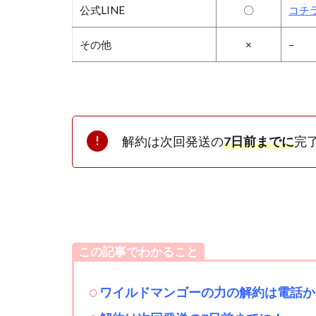
公式LINE
〇
コチ
その他
×
–
解約は次回発送の
7日前までに
完
この記事でわかること
ワイルドマンゴーの力の解約は電話かL