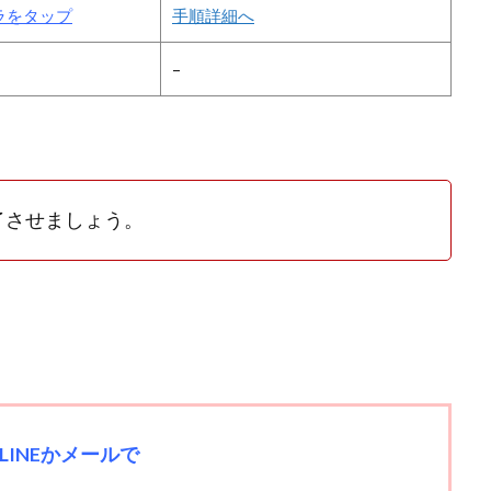
ラをタップ
手順詳細へ
–
了させましょう。
INEかメールで