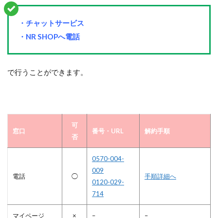
・チャットサービス
・NR SHOPへ電話
で行うことができます。
可
窓口
番号・URL
解約手順
否
0570-004-
009
電話
◯
手順詳細へ
0120-029-
714
マイページ
×
–
–