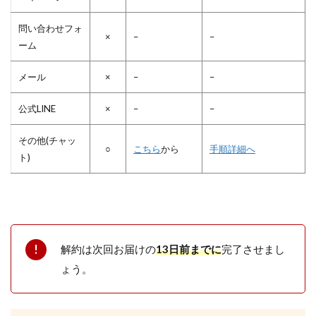
問い合わせフォ
×
–
–
ーム
メール
×
–
–
公式LINE
×
–
–
その他(チャッ
○
こちら
から
手順詳細へ
ト)
解約は次回お届けの
13日前までに
完了させまし
ょう。