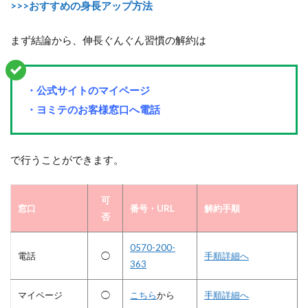
>>>おすすめの身長アップ方法
まず結論から、伸長ぐんぐん習慣の解約は
・公式サイトのマイページ
・ヨミテのお客様窓口へ電話
で行うことができます。
可
窓口
番号・URL
解約手順
否
0570-200-
電話
◯
手順詳細へ
363
マイページ
◯
こちら
から
手順詳細へ