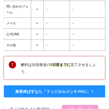
問い合わせフォ
×
–
–
ーム
メール
×
–
–
公式LINE
×
–
–
その他
×
–
–
解約は次回発送の
5日前までに
完了させましょ
う。
身長伸ばすなら「フィジカルメンテ PRO」！
フィジカルメンテ PRO