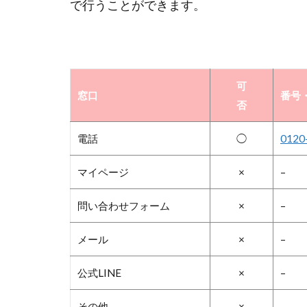
で行うことができます。
可
窓口
番号・
否
電話
◯
0120
マイページ
×
–
問い合わせフォーム
×
–
メール
×
–
公式LINE
×
–
その他
×
–