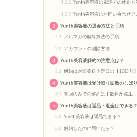
1.2.2
Yunth美容液の電話での休止方
1.2.3
Yunth美容液のお問い合わせ
2
Yunth美容液の退会方法と手順
2.1
メルマガの解除方法の手順
2.2
アカウントの削除方法
3
Yunth美容液解約の注意点は？
3.1
解約は次回発送予定日の【10日前
4
Yunth美容液は受け取り回数のしば
4.1
初回のみでの解約は手数料が発生
5
Yunth美容液は返品・返金はできる
5.1
Yunth美容液は返品できる？
5.2
解約したのに届いたら？