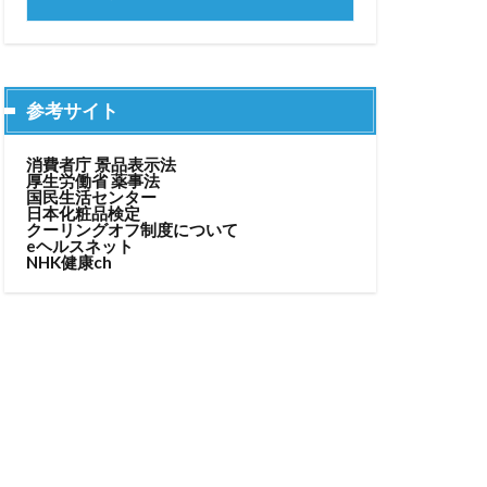
参考サイト
消費者庁 景品表示法
厚生労働省 薬事法
国民生活センター
日本化粧品検定
クーリングオフ制度について
eヘルスネット
NHK健康ch