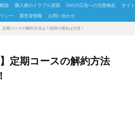
験談
購入後のトラブル原因
SNSの広告への注意喚起
サイト
リシー
運営者情報
お問い合わせ
美容液】定期コースの解約方法は？初回の場合は注意！
容液】定期コースの解約方法
！