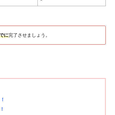
までに
完了させましょう。
に！
！