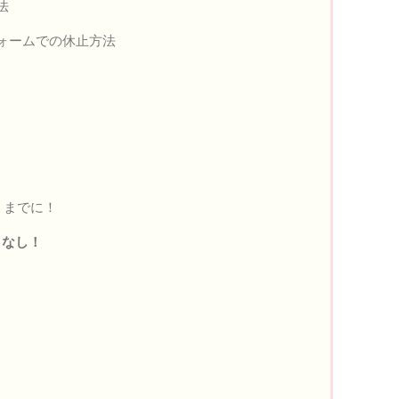
法
フォームでの休止方法
】までに！
りなし！
！
？