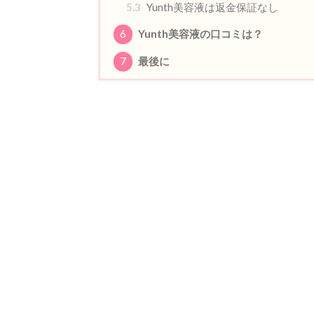
5.3
Yunth美容液は返金保証なし
6
Yunth美容液の口コミは？
7
最後に