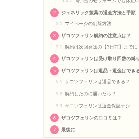
1.3.2
問い合わせフォームでも休止O
2
ジェネリック製薬の退会方法と手順
2.1
マイページの削除方法
3
ザコツフェリン解約の注意点は？
3.1
解約は次回発送の【3日前】までに
4
ザコツフェリンは受け取り回数の縛
5
ザコツフェリンは返品・返金はでき
5.1
ザコツフェリンは返品できる？
5.2
解約したのに届いたら？
5.3
ザコツフェリンは返金保証ナシ
6
ザコツフェリンの口コミは？
7
最後に