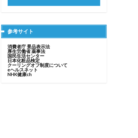
参考サイト
消費者庁 景品表示法
厚生労働省 薬事法
国民生活センター
日本化粧品検定
クーリングオフ制度について
eヘルスネット
NHK健康ch