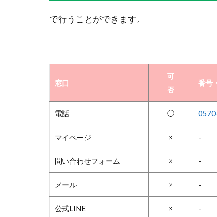
で行うことができます。
可
窓口
番号・
否
電話
◯
0570
マイページ
×
–
問い合わせフォーム
×
–
メール
×
–
公式LINE
×
–