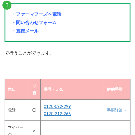
・ファーマフーズへ電話
・問い合わせフォーム
・直接メール
で行うことができます。
可
窓口
番号・URL
解約手順
否
0120-092-299
電話
◯
手順詳細へ
0120-212-266
マイペー
×
–
–
ジ