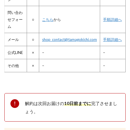
問い合わ
せフォー
○
こちら
から
手順詳細へ
ム
メール
○
shop_contact@tamagokichi.com
手順詳細へ
公式LINE
×
–
–
その他
×
–
–
解約は次回お届けの
10日前までに
完了させまし
ょう。